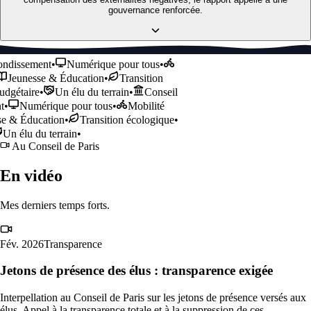
gouvernance renforcée.
dissement
•
Numérique pour tous
•
Jeunesse & Éducation
•
Transition
gétaire
•
Un élu du terrain
•
Conseil
Numérique pour tous
•
Mobilité
 & Éducation
•
Transition écologique
•
n élu du terrain
•
Au Conseil de Paris
En vidéo
Mes derniers temps forts.
Fév. 2026
Transparence
Jetons de présence des élus : transparence exigée
Interpellation au Conseil de Paris sur les jetons de présence versés aux
élus. Appel à la transparence totale et à la suppression de ces