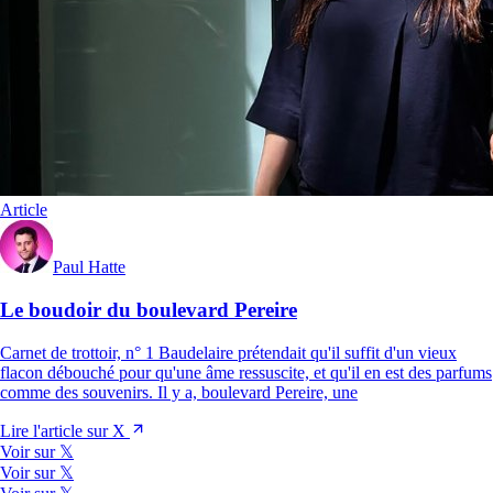
Article
Paul Hatte
Le boudoir du boulevard Pereire
Carnet de trottoir, n° 1 Baudelaire prétendait qu'il suffit d'un vieux
flacon débouché pour qu'une âme ressuscite, et qu'il en est des parfums
comme des souvenirs. Il y a, boulevard Pereire, une
Lire l'article sur X
Voir sur 𝕏
Voir sur 𝕏