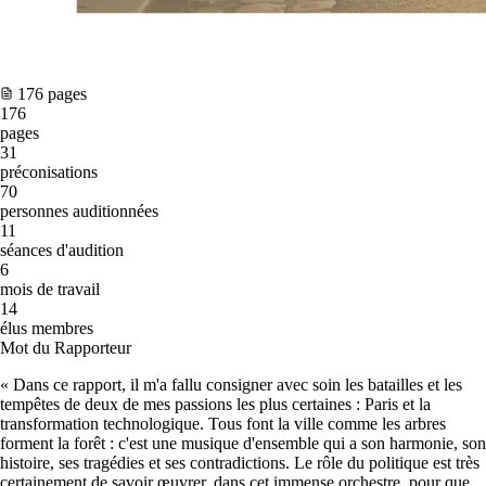
176 pages
176
pages
31
préconisations
70
personnes auditionnées
11
séances d'audition
6
mois de travail
14
élus membres
Mot du Rapporteur
« Dans ce rapport, il m'a fallu consigner avec soin les batailles et les
tempêtes de deux de mes passions les plus certaines : Paris et la
transformation technologique. Tous font la ville comme les arbres
forment la forêt : c'est une musique d'ensemble qui a son harmonie, son
histoire, ses tragédies et ses contradictions. Le rôle du politique est très
certainement de savoir œuvrer, dans cet immense orchestre, pour que