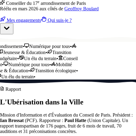
e
Conseiller du 17
arrondissement de Paris
Réélu en mars 2026 aux côtés de
Geoffroy Boulard
Mes engagements
Qui suis-je ?
dissement
•
Numérique pour tous
•
Jeunesse & Éducation
•
Transition
gétaire
•
Un élu du terrain
•
Conseil
Numérique pour tous
•
Mobilité
 & Éducation
•
Transition écologique
•
n élu du terrain
•
Rapport
L'Ubérisation
dans la Ville
Mission d'Information et d'Évaluation du Conseil de Paris. Président :
Ian Brossat
(PCF). Rapporteur :
Paul Hatte
(Union Capitale). Un
rapport transpartisan de 176 pages, fruit de 6 mois de travail, 70
auditions et 31 préconisations concrètes.